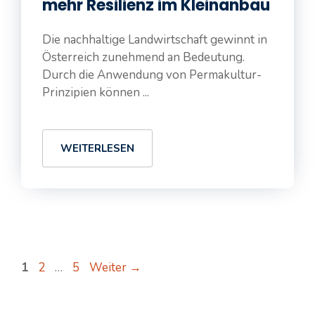
mehr Resilienz im Kleinanbau
Die nachhaltige Landwirtschaft gewinnt in
Österreich zunehmend an Bedeutung.
Durch die Anwendung von Permakultur-
Prinzipien können ...
WEITERLESEN
Seite
Seite
Seite
1
2
…
5
Weiter
→