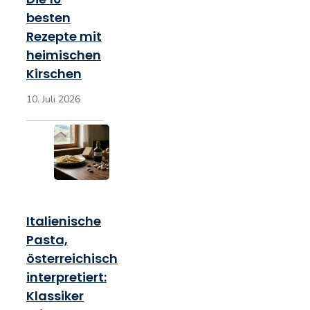
besten
Rezepte mit
heimischen
Kirschen
10. Juli 2026
Italienische
Pasta,
österreichisch
interpretiert:
Klassiker