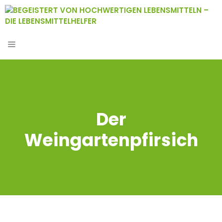
Zum
Inhalt
springen
MENÜ
Der
Weingartenpfirsich