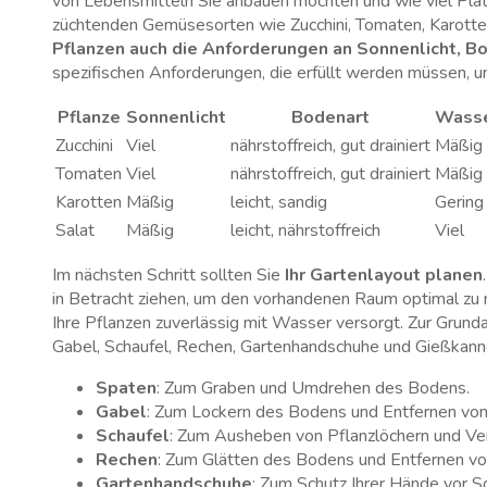
von‍ Lebensmitteln Sie ⁤anbauen möchten‍ und⁤ wie ​viel⁢ Pla
züchtenden Gemüsesorten wie Zucchini, Tomaten, Karotten
Pflanzen‍ auch die Anforderungen an Sonnenlicht, 
spezifischen Anforderungen, die erfüllt werden müssen, um
Pflanze
Sonnenlicht
Bodenart
Wass
Zucchini
Viel
nährstoffreich, gut drainiert
Mäßig
Tomaten
Viel
nährstoffreich, gut drainiert
Mäßig
Karotten
Mäßig
leicht, sandig
Gering
Salat
Mäßig
leicht, ⁢nährstoffreich
Viel
Im nächsten‌ Schritt sollten Sie
Ihr Gartenlayout planen
in Betracht⁣ ziehen, ‌um ⁢den⁤ vorhandenen Raum optimal zu
Ihre Pflanzen ‌zuverlässig ‌mit Wasser versorgt.⁣ Zur‌ Gru
⁣Gabel, Schaufel, ‍Rechen, ‍Gartenhandschuhe und Gießkann
Spaten
: Zum Graben und ‌Umdrehen des Bodens.
Gabel
: Zum Lockern des Bodens und Entfernen⁣ von
Schaufel
: Zum ​Ausheben von Pflanzlöchern und Ve
Rechen
: Zum Glätten des‍ Bodens und ⁣Entfernen⁤ vo
Gartenhandschuhe
:‌ Zum Schutz Ihrer Hände vor‌ 