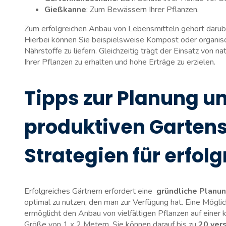
Gießkanne
: Zum Bewässern ⁤Ihrer Pflanzen.
Zum erfolgreichen Anbau⁣ von Lebensmitteln gehört ⁤darüber
Hierbei können Sie‍ beispielsweise Kompost oder organis
Nährstoffe zu liefern. Gleichzeitig trägt der Einsatz ⁢von
Ihrer⁣ Pflanzen zu ‍erhalten ⁣und hohe Erträge zu⁤ erzielen.
Tipps ⁢zur Planung u
produktiven Garten
Strategien für erfol
Erfolgreiches Gärtnern erfordert eine ​
gründliche Planun
‌optimal zu⁣ nutzen, den man zur Verfügung hat. Eine Mögli
ermöglicht den Anbau ⁣von vielfältigen Pflanzen ⁢auf einer​ 
Größe von⁤ 1 x 2 Metern. Sie können ⁣darauf bis ‍zu
20⁢ ver