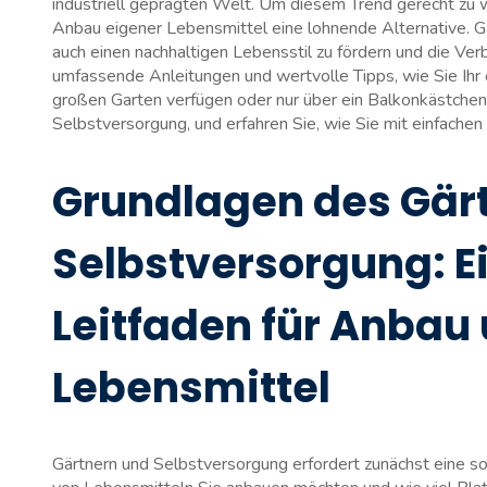
industriell geprägten Welt. Um diesem ​Trend‌ gerecht zu ​
Anbau eigener ⁤Lebensmittel eine lohnende Alternative. 
auch ⁤einen nachhaltigen Lebensstil zu ​fördern und ⁤die Ver
umfassende Anleitungen und wertvolle Tipps, ⁣wie Sie‌ Ihr⁢ 
großen Garten verfügen oder nur über ein Balkonkästchen. N
Selbstversorgung, und erfahren ⁢Sie, wie Sie ​mit einfach
Grundlagen des Gärtn
Selbstversorgung: E
Leitfaden ​für‌ Anba
Lebensmittel
Gärtnern und⁣ Selbstversorgung erfordert zunächst eine ​sor