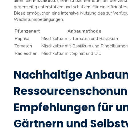
allem die
Mischkultur
, ‌eine Anbaumethode, bei der versc
gegenseitig ⁢unterstützen​ und schützen.⁣ Für ein effizien
Diese⁤ ermöglichen eine intensive Nutzung des ‍zur Verfüg
Wachstumsbedingungen.
Pflanzenart
Anbaumethode
Paprika
Mischkultur mit⁣ Tomaten und Basilikum
Tomaten
Mischkultur mit Basilikum und Ringelblumen
Radieschen
Mischkultur⁤ mit Spinat⁢ und Dill
Nachhaltige Anbau
Ressourcenschonung
Empfehlungen für u
Gärtnern und Selbs