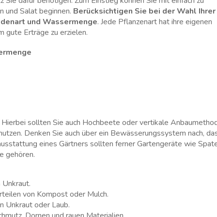
tz Sie⁤ dafür benötigen. ​Zum Einstieg können ​Sie mit einfach zu
⁤ und Salat beginnen.⁣
Berücksichtigen Sie bei der ⁢Wahl​ Ihrer
Bodenart‌ und Wassermenge
. Jede Pflanzenart‍ hat ‌ihre eigenen‍
 gute Erträge zu erzielen.
ermenge
. Hierbei ‍sollten Sie⁣ auch Hochbeete oder vertikale Anbaumetho
 nutzen.​ Denken ‍Sie auch über ein​ Bewässerungssystem ‌nach, das
ndausstattung eines‍ Gärtners sollten ferner Gartengeräte wie Spat
e‌ gehören.
 Unkraut.
rteilen⁣ von Kompost oder Mulch.
n Unkraut oder ⁣Laub.
Schmutz,​ Dornen und rauen Materialien.