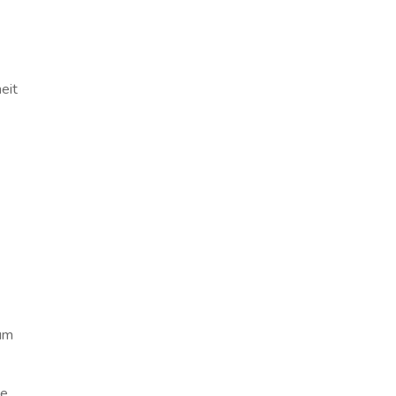
eit
aum
ne