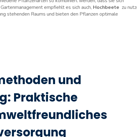
hiedene Pflanzenarten so kombiniert‍ werden, dass ⁣sie sich
tes ‌Gartenmanagement empfiehlt es sich auch,
Hochbeete
⁤ zu nutz
ung ⁤stehenden⁢ Raums und bieten ⁣den Pflanzen optimale⁢
methoden und
: Praktische
mweltfreundliches
tversorgung