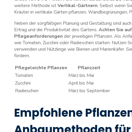
weitere Methode‍ ist‍
Vertikal-Gärtnern
. Selbst ⁢wenn⁢ S
Kräuter in⁢ vertikale Gärten pflanzen. Wandbegrünungen, 
Neben der sorgfältigen Planung und Gestaltung sind auch
Ertrag ⁤und ​die Produktivität des⁢ Gartens.
Achten Sie ⁣au
⁤Pflegeanforderungen
der ⁢jeweiligen Pflanzen. ‍Als Anf
wie Tomaten, Zucchini⁢ oder⁢ Radieschen starten.⁢ Nutzen 
verwenden und ⁣Nützlinge wie Bienen und Marienkäfer. Sie ⁣
fördern.
Pflegeleichte Pflanzen
Pflanzzeit
Tomaten
März⁣ bis Mai
Zucchini
April bis ‍Mai
Radieschen
März⁢ bis⁣ September
Empfohlene‌ Pflanzen
Anbaumethoden für 