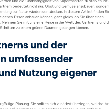
werden und die ⁤Unabhängigkeit ​von ‌Supermärkten zu stärken, ist⁤
Gärtnern bedeutet nicht nur, ⁤Obst und Gemüse anzubauen, sonder
bindung zur Natur wiederzuentdecken.‌ In⁢ diesem Artikel‍ finden Sie
eigenes ‌Essen anbauen können, ganz gleich, ⁢ob Sie über einen‌
ehmen Sie mit uns ‍eine‌ Reise in die⁣ Welt des Gärtnerns ⁣und de
en Schritten zu einem grünen ⁤Daumen gelangen können.
erns und ⁤der⁣
in ‌umfassender
u und Nutzung eigener
gfältige Planung. Sie sollten sich ‌zunächst überlegen, ​welche Ar