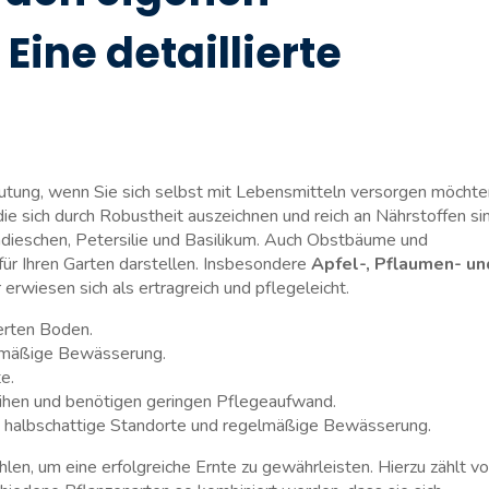
Eine detaillierte
eutung, wenn Sie sich ⁢selbst​ mit Lebensmitteln⁣ versorgen ⁢möchte
‌ die sich durch Robustheit ​auszeichnen und reich an Nährstoffen si
adieschen, ‍Petersilie und ‍Basilikum. Auch Obstbäume und
für Ihren Garten darstellen. Insbesondere
Apfel-, Pflaumen- ‌un
rwiesen ‌sich als ertragreich und pflegeleicht.
ierten Boden.
hmäßige‌ Bewässerung.
te.
eihen und benötigen geringen ⁣Pflegeaufwand.
s halbschattige Standorte und regelmäßige Bewässerung.
 um eine erfolgreiche Ernte zu gewährleisten. Hierzu ⁤zählt vor