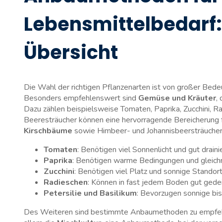
Lebensmittelbedarf: 
Übersicht
Die ⁢Wahl der richtigen Pflanzenarten⁤ ist‍ von⁣ großer⁤ Bed
Besonders empfehlenswert sind
Gemüse und Kräuter
,
Dazu ‌zählen beispielsweise Tomaten, Paprika, Zucchini, ⁣R
Beeresträucher können⁣ eine‍ hervorragende ⁢Bereicherung 
Kirschbäume
⁢sowie Himbeer- ‌und Johannisbeersträucher e
Tomaten
: Benötigen viel Sonnenlicht und gut drain
Paprika
: Benötigen warme ‍Bedingungen und ⁣gleic
Zucchini
: ​Benötigen ​viel Platz und sonnige‌ Standor
Radieschen
: Können in fast jedem Boden‍ gut‍ ged
Petersilie und ‍Basilikum
: Bevorzugen sonnige bi
Des Weiteren sind bestimmte Anbaumethoden zu empfehlen,