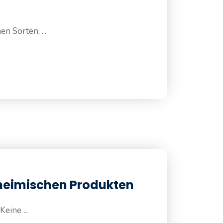
n Sorten, ...
it heimischen Produkten
eine ...