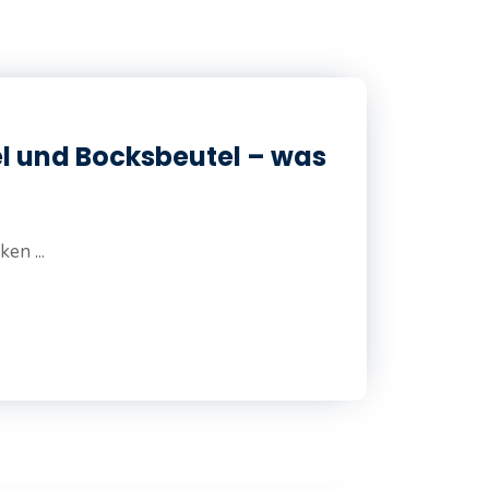
l und Bocksbeutel – was
en ...